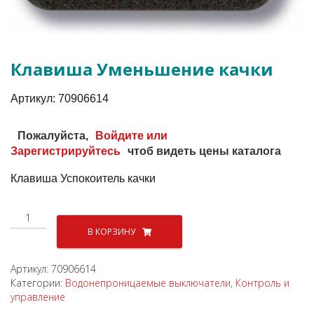
Клавиша Уменьшение качки
Aртикул:
70906614
Пожалуйста,
Войдите или
Зарегистрируйтесь
чтоб видеть цены каталога
Клавиша Успокоитель качки
Количество
товара
В КОРЗИНУ
Клавиша
Уменьшение
Артикул:
70906614
качки
Категории:
Водонепроницаемые выключатели
,
Контроль и
управление