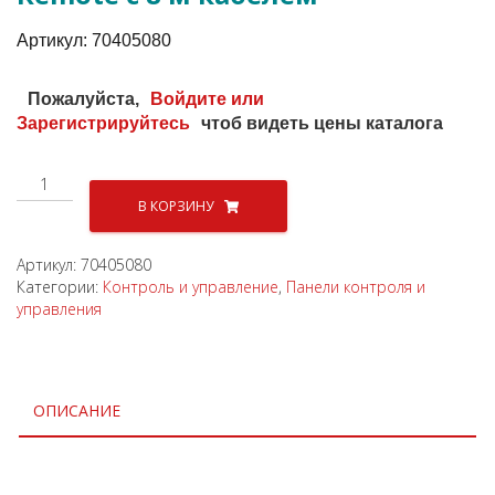
Aртикул:
70405080
Пожалуйста,
Войдите или
Зарегистрируйтесь
чтоб видеть цены каталога
Количество
товара
В КОРЗИНУ
Панель
контроля
Артикул:
70405080
AC
Категории:
Контроль и управление
,
Панели контроля и
Master
управления
Remote
с
8
м
кабелем
ОПИСАНИЕ