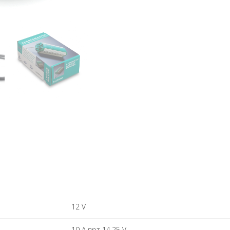
12 V
10 A прт 14.25 V