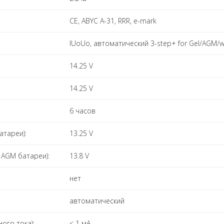
CE, ABYC A-31, RRR, e-mark
IUoUo, автоматический 3-step+ for Gel/AGM/we
14.25 V
14.25 V
6 часов
атареи):
13.25 V
 AGM батареи):
13.8 V
нет
автоматический
ого тока):
< 1 мА