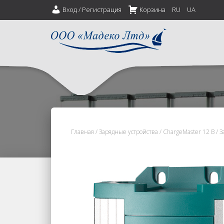
Вход / Регистрация
Корзина
RU
UA
Главная
/
Зарядные устройства
/
ChargeMaster 12 В
/ З