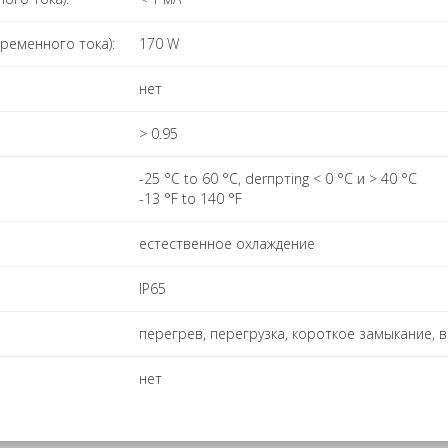
ременного тока):
170 W
нет
> 0.95
-25 °C to 60 °C, derпртing < 0 °C и > 40 °C
-13 °F to 140 °F
естественное охлаждение
IP65
перегрев, перегрузка, короткое замыкание, 
нет