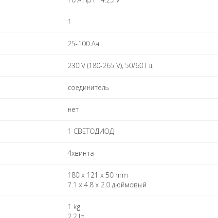
1
25-100 Ач
230 V (180-265 V), 50/60 Гц
соединитель
нет
1 СВЕТОДИОД
4xвинта
180 x 121 x 50 mm
7.1 x 4.8 x 2.0 дюймовый
1 kg
2.2 lb