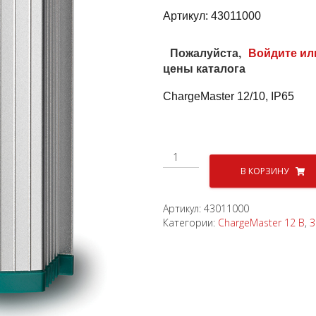
Aртикул:
43011000
Пожалуйста,
Войдите ил
цены каталога
ChargeMaster 12/10, IP65
Количество
товара
В КОРЗИНУ
Зарядное
устройство
Артикул:
43011000
ChargeMaster
Категории:
ChargeMaster 12 В
,
З
12/10,
герметичное
(IP65)