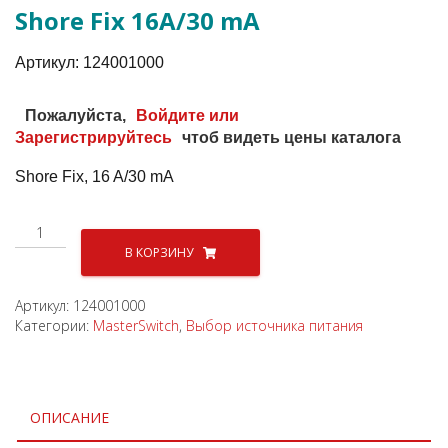
Shore Fix 16A/30 mA
Aртикул:
124001000
Пожалуйста,
Войдите или
Зарегистрируйтесь
чтоб видеть цены каталога
Shore Fix, 16 A/30 mA
Количество
товара
В КОРЗИНУ
Контроллер
утечки
Артикул:
124001000
на
Категории:
MasterSwitch
,
Выбор источника питания
землю
Shore
Fix
16A/30
mA
ОПИСАНИЕ