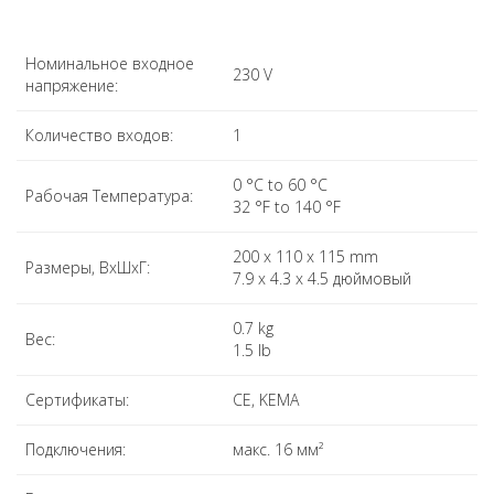
Номинальное входное
230 V
напряжение:
Количество входов:
1
0 °C to 60 °C
Рабочая Температура:
32 °F to 140 °F
200 x 110 x 115 mm
Размеры, ВхШхГ:
7.9 x 4.3 x 4.5 дюймовый
0.7 kg
Вес:
1.5 lb
Сертификаты:
CE, KEMA
Подключения:
макс. 16 мм²