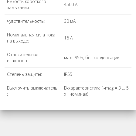
Емкость короткого
4500 A
замыкания:
чувствительность:
30 мА
Номинальная сила тока
16 A
на выходе:
Относительная
макс 95%, без конденсации
влажность:
Степень защиты:
IP55
Выключить выключатель
B-характеристика (I-mag = 3 … 5
:
х I номинал)