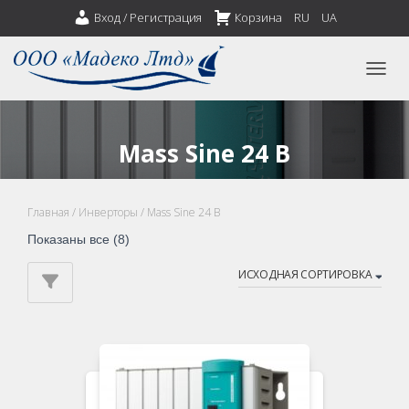
Вход / Регистрация
Корзина
RU
UA
ПЕРЕ
Mass Sine 24 В
Главная
/
Инверторы
/ Mass Sine 24 В
Показаны все (8)