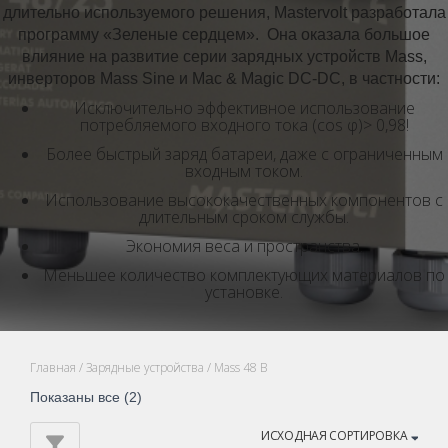
длительно используемого решения, Mastervolt разработала
программу «Зеленые сердцем». Она оказала большое
влияние на развитие серии зарядных устройств Mass,
инверторов Mass Sine и Mac & Magic DC-DC, в частности:
Исключительно эффективное использование
потребляемого входного тока (сos φ)> 0,98!
Более быстрый заряд батареи, даже с ограниченным
входным током.
Использование высококачественных компонентов с
длительным сроком службы.
Экономия веса и пространства.
Меньшее количество комплектующих материалов по
установке.
Главная
/
Зарядные устройства
/ Mass 48 В
Показаны все (2)