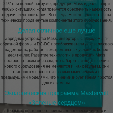
24/7 при полной нагрузке, продукция Mass идеальна при
любых ситуациях, когда требуется обеспечить надежность
подачи электропитания. Вы всегда можете положиться на
технически продвинутые компоненты этого оборудования.
Делая отличное еще лучше
Зарядные устройства Mass, инверторы с выходом sin-
образной формы и DC-DC преобразователи доказали свою
надежность, работая в экстремальных условиях более
десятка лет. Развитие технологии в продукции Mass
построено таким образом, что габариты и подключения
нового оборудования не меняются и, как результат, они
становятся полностью взаимозаменяемыми с
предыдущими моделями, что минимизирует время простоя
для их замены.
Экологическая программа Mastervolt
«Зеленые сердцем»
В рамках постоянного поиска экологически чистого и